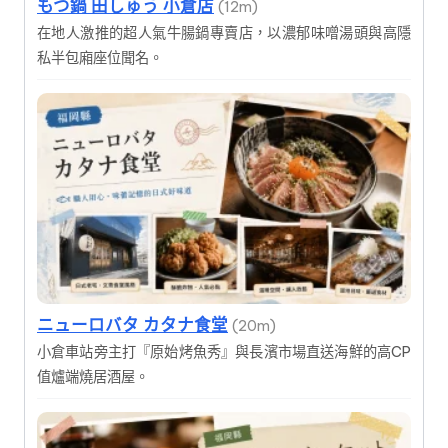
もつ鍋 田しゅう 小倉店
(12m)
在地人激推的超人氣牛腸鍋專賣店，以濃郁味噌湯頭與高隱
私半包廂座位聞名。
ニューロバタ カタナ食堂
(20m)
小倉車站旁主打『原始烤魚秀』與長濱市場直送海鮮的高CP
值爐端燒居酒屋。