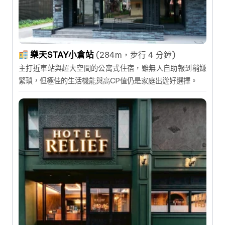
樂天STAY小倉站
(284m，步行 4 分鐘)
主打近車站與超大空間的公寓式住宿，雖無人自助報到稍嫌
繁瑣，但極佳的生活機能與高CP值仍是家庭出遊好選擇。