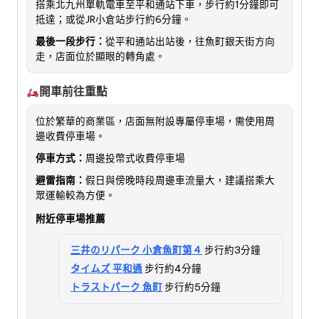
搭乘北九州單軌電車至平和通站下車，步行約1分鐘即可
抵達；或從JR小倉站步行約6分鐘。
最後一段步行：
從平和通站出站後，往魚町銀天街方向
走，店面位於顯眼的轉角處。
開車前往重點
位於繁華的商業區，店面無附設專屬停車場，需使用周
邊收費停車場。
停車方式：
周邊投幣式收費停車場
避雷指南：
假日與傍晚時段周邊車流量大，建議搭乘大
眾運輸較為方便。
附近停車場推薦
三井のリパーク 小倉魚町第４
步行約3分鐘
タイムズ 平和通
步行約4分鐘
トラストパーク 魚町
步行約5分鐘