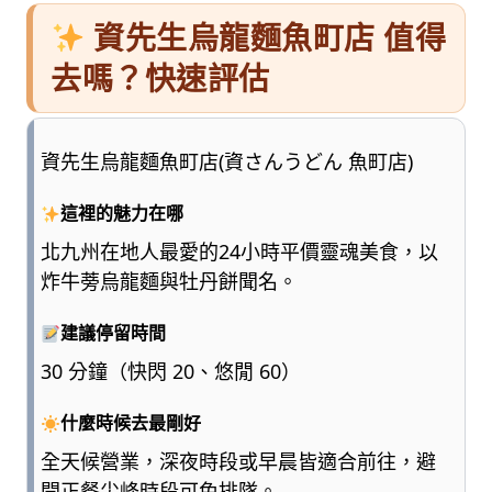
資先生烏龍麵魚町店 值得
去嗎？快速評估
資先生烏龍麵魚町店(資さんうどん 魚町店)
這裡的魅力在哪
北九州在地人最愛的24小時平價靈魂美食，以
炸牛蒡烏龍麵與牡丹餅聞名。
建議停留時間
30 分鐘（快閃 20、悠閒 60）
什麼時候去最剛好
全天候營業，深夜時段或早晨皆適合前往，避
開正餐尖峰時段可免排隊。