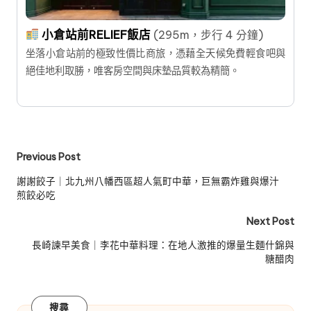
小倉站前RELIEF飯店
(295m，步行 4 分鐘)
坐落小倉站前的極致性價比商旅，憑藉全天候免費輕食吧與
絕佳地利取勝，唯客房空間與床墊品質較為精簡。
Post
Previous Post
navigation
謝謝餃子｜北九州八幡西區超人氣町中華，巨無霸炸雞與爆汁
煎餃必吃
Next Post
長崎諫早美食｜李花中華料理：在地人激推的爆量生麵什錦與
糖醋肉
搜尋