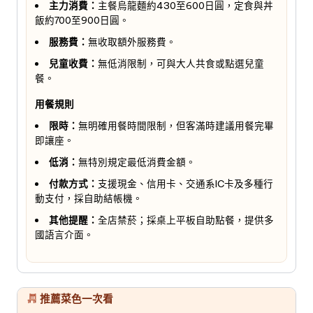
主力消費：
主餐烏龍麵約430至600日圓，定食與丼
飯約700至900日圓。
服務費：
無收取額外服務費。
兒童收費：
無低消限制，可與大人共食或點選兒童
餐。
用餐規則
限時：
無明確用餐時間限制，但客滿時建議用餐完畢
即讓座。
低消：
無特別規定最低消費金額。
付款方式：
支援現金、信用卡、交通系IC卡及多種行
動支付，採自助結帳機。
其他提醒：
全店禁菸；採桌上平板自助點餐，提供多
國語言介面。
推薦菜色一次看