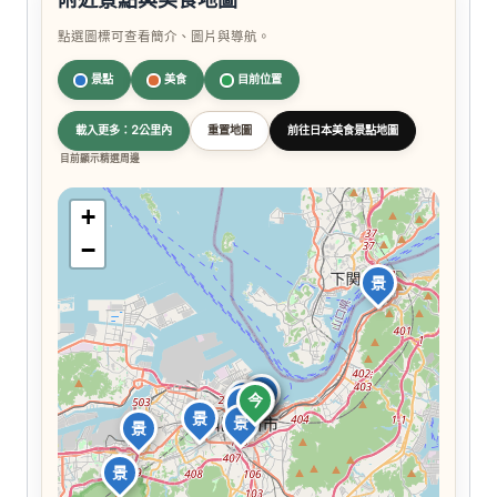
點選圖標可查看簡介、圖片與導航。
景點
美食
目前位置
載入更多：2公里內
重置地圖
前往日本美食景點地圖
目前顯示精選周邊
+
−
景
景
景
食
食
今
食
食
食
景
景
景
景
景