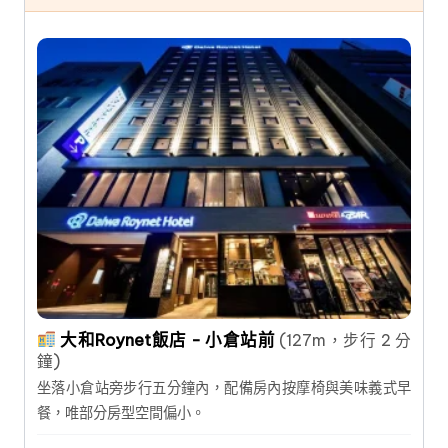
大和Roynet飯店 - 小倉站前
(127m，步行 2 分
鐘)
坐落小倉站旁步行五分鐘內，配備房內按摩椅與美味義式早
餐，唯部分房型空間偏小。