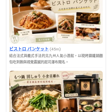
ビストロ バンケット
(45m)
結合法式與義式手法的北九州人氣小酒館，以現烤鑄鐵鍋麵
包吃到飽與視覺震撼的起司瀑布聞名。