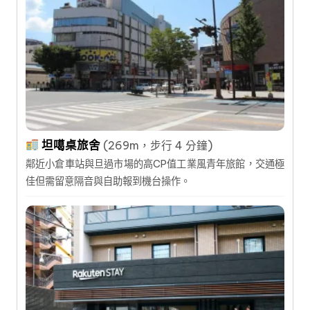
坦噶桌旅舍
(269m，步行 4 分鐘)
鄰近小倉車站與旦過市場的高CP值工業風青年旅館，交通極
佳但需留意隔音與自助報到機台操作。