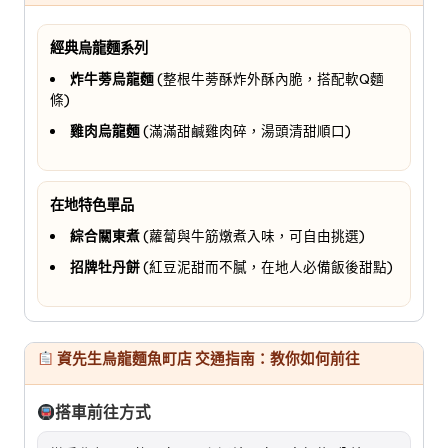
經典烏龍麵系列
炸牛蒡烏龍麵
(整根牛蒡酥炸外酥內脆，搭配軟Q麵
條)
雞肉烏龍麵
(滿滿甜鹹雞肉碎，湯頭清甜順口)
在地特色單品
綜合關東煮
(蘿蔔與牛筋燉煮入味，可自由挑選)
招牌牡丹餅
(紅豆泥甜而不膩，在地人必備飯後甜點)
資先生烏龍麵魚町店 交通指南：教你如何前往
搭車前往方式