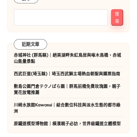
搜
尋
近期文章
赤城神社 (群馬縣)｜絕美湖畔朱紅鳥居與啄木鳥橋，赤城
山能量景點
西武巨蛋(埼玉縣)｜埼玉西武獅主場熱血朝聖與購票指南
敷島公園門倉テクノばら園｜群馬前橋免費玫瑰園，親子
賞花放電推薦
川崎水族館Kawasui｜結合數位科技與淡水生態的都市綠
洲
原鐵道模型博物館｜橫濱親子必訪，世界級鐵道立體模型