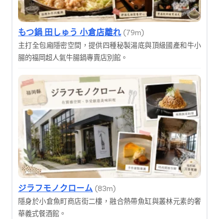
もつ鍋 田しゅう 小倉店離れ
(79m)
主打全包廂隱密空間，提供四種秘製湯底與頂級國產和牛小
腸的福岡超人氣牛腸鍋專賣店別館。
ジラフモノクローム
(83m)
隱身於小倉魚町商店街二樓，融合熱帶魚缸與叢林元素的奢
華義式餐酒館。