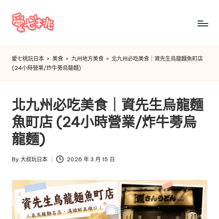
Skip
to
愛
content
七
愛七桃玩日本
>
美食
>
九州地方美食
>
北九州必吃美食｜資先生烏龍麵魚町店
(24小時營業/炸牛蒡烏龍麵)
桃
玩
北九州必吃美食｜資先生烏龍麵
日
魚町店 (24小時營業/炸牛蒡烏
本
龍麵)
By
大叔玩日本
2026 年 3 月 15 日
Posted
by