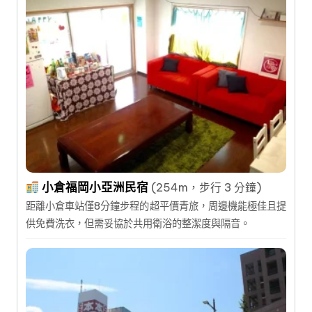
小倉福岡小亞洲民宿
(254m，步行 3 分鐘)
距離小倉車站僅8分鐘步程的超平價青旅，周邊機能極佳且提
供免費洗衣，但需妥協於共用衛浴的整潔度與隔音。