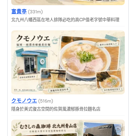
富貴亭
(331m)
北九州八幡西區在地人排隊必吃的高CP值老字號中華料理
クモノウエ
(516m)
隱身於美式復古空間的佐賀風濃郁豚骨拉麵名店