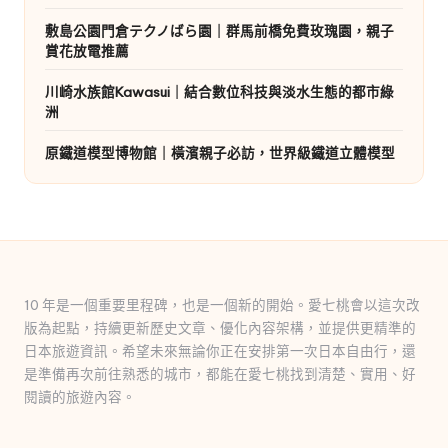
敷島公園門倉テクノばら園｜群馬前橋免費玫瑰園，親子
賞花放電推薦
川崎水族館Kawasui｜結合數位科技與淡水生態的都市綠
洲
原鐵道模型博物館｜橫濱親子必訪，世界級鐵道立體模型
10 年是一個重要里程碑，也是一個新的開始。愛七桃會以這次改
版為起點，持續更新歷史文章、優化內容架構，並提供更精準的
日本旅遊資訊。希望未來無論你正在安排第一次日本自由行，還
是準備再次前往熟悉的城市，都能在愛七桃找到清楚、實用、好
閱讀的旅遊內容。