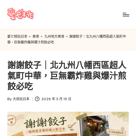
Skip
to
愛
content
七
愛七桃玩日本
>
美食
>
九州地方美食
>
謝謝餃子｜北九州八幡西區超人氣町中
華，巨無霸炸雞與爆汁煎餃必吃
桃
玩
謝謝餃子｜北九州八幡西區超人
日
氣町中華，巨無霸炸雞與爆汁煎
本
餃必吃
By
大叔玩日本
2026 年 3 月 15 日
Posted
by