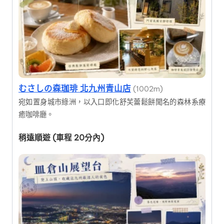
むさしの森珈琲 北九州青山店
(1002m)
宛如置身城市綠洲，以入口即化舒芙蕾鬆餅聞名的森林系療
癒咖啡廳。
稍遠順遊 (車程 20分內)