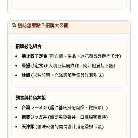
初訪怎麼點？招牌大公開
招牌必吃組合
焼き餃子定食
(附白飯、湯品，冰花煎餃外酥內多汁)
唐揚げ定食
(5大塊巨無霸炸雞，肉汁飽滿超下飯)
炒飯
(米粒分明，充滿濃郁香氣與洋蔥甜味)
麵食與特色丼飯
台湾ラーメン
(醬油基底搭配肉燥，微辣順口)
麻婆ジャガ丼
(麻婆馬鈴薯丼，口感綿密獨特)
天津飯
(酸味較強的開胃醬汁搭配滑嫩煎蛋)