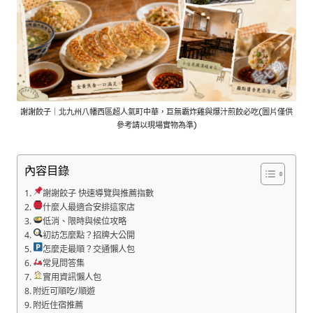
謝謝餃子｜北九州八幡西區超人氣町中華，巨無霸炸雞與爆汁煎餃必吃(圖片僅供
參考請以現場實物為準)
內容目錄
謝謝餃子 快速導覽與推薦指數
什麼人最適合安排這家店
低消、限時與候位攻略
初訪怎麼點？招牌大公開
怎麼走最順？交通懶人包
常見問答集
實用資訊懶人包
附近可順吃/順遊
附近住宿推薦