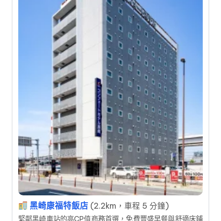
黑崎康福特飯店
(2.2km，車程 5 分鐘)
緊鄰黑崎車站的高CP值商務首選，免費豐盛早餐與舒適床鋪