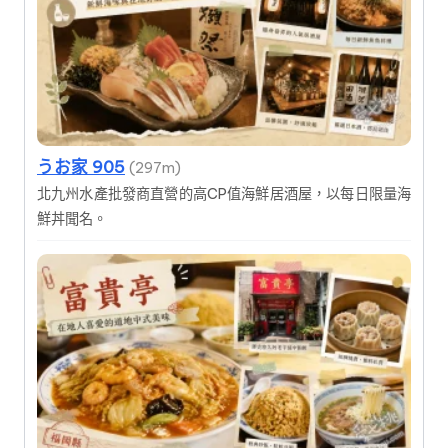
うお家 905
(297m)
北九州水產批發商直營的高CP值海鮮居酒屋，以每日限量海
鮮丼聞名。