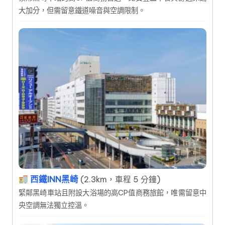
大加分，但需留意鐵道噪音與空調限制。
西鐵INN黑崎
(2.3km，車程 5 分鐘)
緊鄰黑崎車站且附設大浴場的高CP值商務旅館，唯需留意中
央空調無法獨立控溫。