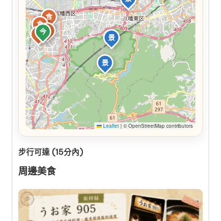
食
食
食
今
食
景
景
Leaflet
|
© OpenStreetMap contributors
步行可達 (15分內)
周邊美食