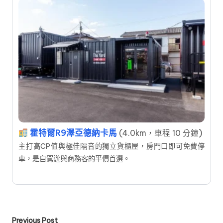
霍特爾R9澤亞德納卡馬
(4.0km，車程 10 分鐘)
主打高CP值與極佳隔音的獨立貨櫃屋，房門口即可免費停
車，是自駕遊與商務客的平價首選。
Post
Previous Post