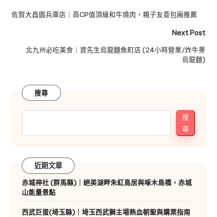
navigation
佐賀大昌園兵庫店｜高CP值頂級和牛燒肉，親子友善包廂推薦
Next Post
北九州必吃美食｜資先生烏龍麵魚町店 (24小時營業/炸牛蒡
烏龍麵)
搜尋
搜
尋
近期文章
赤城神社 (群馬縣)｜絕美湖畔朱紅鳥居與啄木鳥橋，赤城
山能量景點
西武巨蛋(埼玉縣)｜埼玉西武獅主場熱血朝聖與購票指南