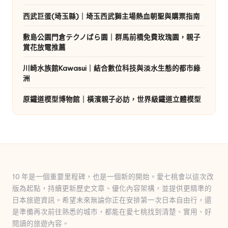
西武巨蛋(埼玉縣)｜埼玉西武獅主場熱血朝聖與購票指南
敷島公園門倉テクノばら園｜群馬前橋免費玫瑰園，親子
賞花放電推薦
川崎水族館Kawasui｜結合數位科技與淡水生態的都市綠
洲
原鐵道模型博物館｜橫濱親子必訪，世界級鐵道立體模型
10 年是一個重要里程碑，也是一個新的開始。愛七桃會以這次改
版為起點，持續更新歷史文章、優化內容架構，並提供更精準的
日本旅遊資訊。希望未來無論你正在安排第一次日本自由行，還
是準備再次前往熟悉的城市，都能在愛七桃找到清楚、實用、好
閱讀的旅遊內容。