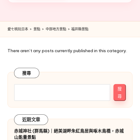
愛七桃玩日本
>
景點
>
中部地方景點
>
福井縣景點
There aren’t any posts currently published in this category.
搜尋
搜
尋
近期文章
赤城神社 (群馬縣)｜絕美湖畔朱紅鳥居與啄木鳥橋，赤城
山能量景點