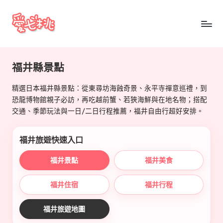
Skip
to
愛
content
七
福井縣景點
桃
精選日本福井縣景點：從東尋坊海蝕奇景、永平寺禪意巡禮，到
玩
恐龍博物館親子必訪，再吃越前蟹、若狹海鮮與在地名物；搭配
日
交通、季節玩法與一日/二日行程推薦，福井自由行超好安排。
本
福井旅遊快速入口
福井景點
福井美食
福井住宿
福井行程
福井旅遊地圖