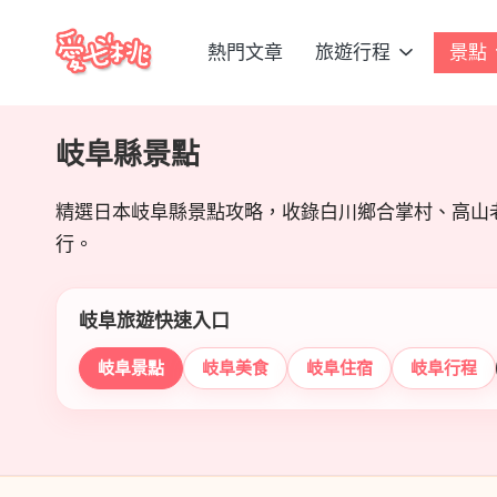
熱門文章
旅遊行程
景點
Skip
愛
to
content
七
岐阜縣景點
桃
精選日本岐阜縣景點攻略，收錄白川鄉合掌村、高山
玩
行。
日
岐阜旅遊快速入口
本
岐阜景點
岐阜美食
岐阜住宿
岐阜行程