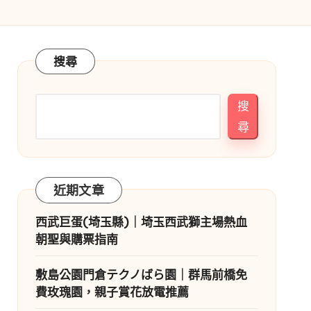
搜尋
搜
尋
近期文章
西武巨蛋(埼玉縣)｜埼玉西武獅主場熱血
朝聖與購票指南
敷島公園門倉テクノばら園｜群馬前橋免
費玫瑰園，親子賞花放電推薦