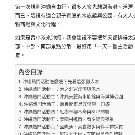
第一次規劃沖繩自由行，很多人會先想到海灘、浮潛
而已。這裡有適合親子家庭的水族館與公園，有大人
物商場與文化行程。
如果是帶小孩來沖繩，我會建議不要把每天都排得太
部、中部、南部景點分散，最好用「一天一個主活動
累。
內容目錄
沖繩熱門活動怎麼選？先看這張懶人表
沖繩熱門活動一：青之洞窟浮潛與潛水
沖繩熱門活動二：沖繩美麗海水族館與海洋博公園
沖繩熱門活動三：慶良間群島浮潛與一日遊
沖繩熱門活動四：紅樹林獨木舟與SUP體驗
沖繩熱門活動五：美國村逛街、看夕陽與夜景
沖繩熱門活動六：國際通、美食散步與伴手禮採買
沖繩熱門活動七：琉球文化村、王國村與手作體驗