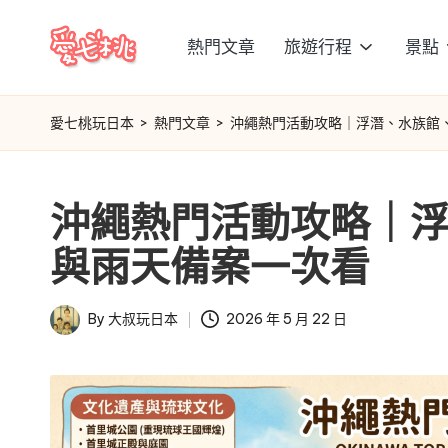
熱門文章
旅遊行程
景點
Skip
愛
to
content
七
愛七桃玩日本
>
熱門文章
>
沖繩熱門活動攻略｜浮潛、水族館
桃
沖繩熱門活動攻略｜
玩
與雨天備案一次看
日
本
By
大叔玩日本
2026 年 5 月 22 日
Posted
by