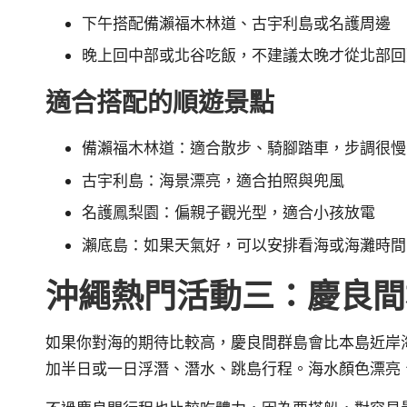
下午搭配備瀨福木林道、古宇利島或名護周邊
晚上回中部或北谷吃飯，不建議太晚才從北部回
適合搭配的順遊景點
備瀨福木林道：適合散步、騎腳踏車，步調很慢
古宇利島：海景漂亮，適合拍照與兜風
名護鳳梨園：偏親子觀光型，適合小孩放電
瀨底島：如果天氣好，可以安排看海或海灘時間
沖繩熱門活動三：慶良間
如果你對海的期待比較高，慶良間群島會比本島近岸
加半日或一日浮潛、潛水、跳島行程。海水顏色漂亮