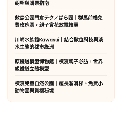
朝聖與購票指南
敷島公園門倉テクノばら園｜群馬前橋免
費玫瑰園，親子賞花放電推薦
川崎水族館Kawasui｜結合數位科技與淡
水生態的都市綠洲
原鐵道模型博物館｜橫濱親子必訪，世界
級鐵道立體模型
橫濱兒童自然公園｜超長溜滑梯、免費小
動物園與賞櫻秘境