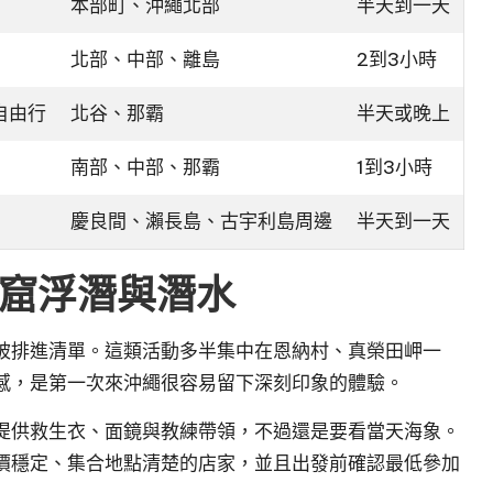
本部町、沖繩北部
半天到一天
北部、中部、離島
2到3小時
自由行
北谷、那霸
半天或晚上
南部、中部、那霸
1到3小時
慶良間、瀨長島、古宇利島周邊
半天到一天
窟浮潛與潛水
被排進清單。這類活動多半集中在恩納村、真榮田岬一
感，是第一次來沖繩很容易留下深刻印象的體驗。
提供救生衣、面鏡與教練帶領，不過還是要看當天海象。
價穩定、集合地點清楚的店家，並且出發前確認最低參加