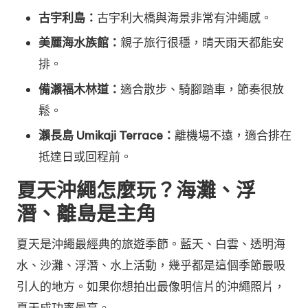
古宇利島：
古宇利大橋與海景非常有沖繩感。
美麗海水族館：
親子旅行很穩，晴天雨天都能安
排。
備瀨福木林道：
適合散步、騎腳踏車，節奏很放
鬆。
瀨長島 Umikaji Terrace：
離機場不遠，適合排在
抵達日或回程前。
夏天沖繩怎麼玩？海灘、浮
潛、離島是主角
夏天是沖繩最經典的旅遊季節。藍天、白雲、透明海
水、沙灘、浮潛、水上活動，幾乎都是這個季節最吸
引人的地方。如果你想拍出最像明信片的沖繩照片，
夏天成功率最高。