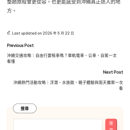
整趟旅程會更從容，也更能感受到沖繩真正迷人的地
方。
Last updated on 2026 年 5 月 22 日
Post
Previous Post
navigation
沖繩交通攻略｜自由行要租車嗎？單軌電車、公車、自駕一次
看懂
Next Post
沖繩熱門活動攻略｜浮潛、水族館、親子體驗與雨天備案一次
看
搜尋
搜
尋