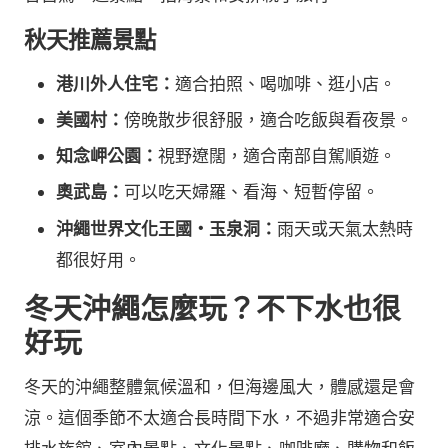
秋天推薦景點
港川外人住宅：
適合拍照、喝咖啡、逛小店。
美國村：
傍晚散步很舒服，適合吃飯與看夜景。
知念岬公園：
視野遼闊，適合南部自駕順遊。
奧武島：
可以吃天婦羅、看海、短暫停留。
沖繩世界文化王國・玉泉洞：
雨天或天氣太熱時
都很好用。
冬天沖繩怎麼玩？不下水也很
好玩
冬天的沖繩整體氣候溫和，但海邊風大，體感還是會
涼。這個季節不太適合長時間下水，不過非常適合安