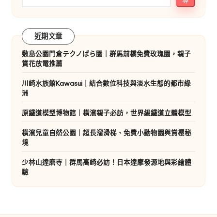
近期文章
敷島公園門倉テクノばら園｜群馬前橋免費玫瑰園，親子
賞花放電推薦
川崎水族館Kawasui｜結合數位科技與淡水生態的都市綠
洲
原鐵道模型博物館｜橫濱親子必訪，世界級鐵道立體模型
橫濱兒童自然公園｜超長溜滑梯、免費小動物園與賞櫻秘
境
少林山達磨寺｜群馬高崎必訪！日本達摩發源地與彩繪體
驗