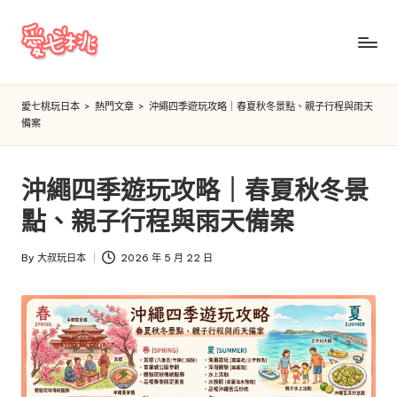
Skip
to
愛
content
七
愛七桃玩日本
>
熱門文章
>
沖繩四季遊玩攻略｜春夏秋冬景點、親子行程與雨天
備案
桃
玩
沖繩四季遊玩攻略｜春夏秋冬景
日
點、親子行程與雨天備案
本
By
大叔玩日本
2026 年 5 月 22 日
Posted
by